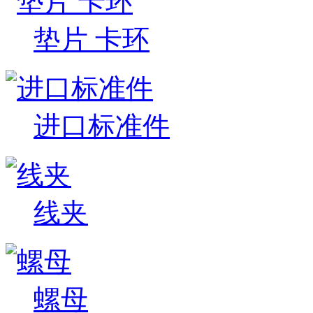
垫片 卡环
进口标准件
线夹
螺母